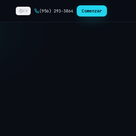
(956) 293-3864
Comenzar
EN