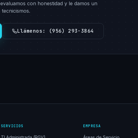
 evaluamos con honestidad y le damos un
 tecnicismos.
Llámenos
:
(956) 293-3864
SERVICIOS
EMPRESA
TI Administrada (RGV)
Áreas de Servicio