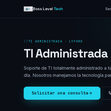
Skip to content
Boss Level
Tech
Ser
//
TI ADMINISTRADA · LYFORD
TI Administrada
Soporte de TI totalmente administrado a ta
día. Nosotros manejamos la tecnología para
Solicitar una consulta