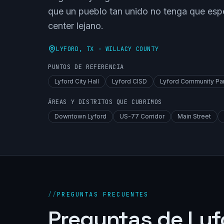
que un pueblo tan unido no tenga que espe
center lejano.
LYFORD
, TX ·
WILLACY COUNTY
PUNTOS DE REFERENCIA
Lyford City Hall
Lyford CISD
Lyford Community Pa
ÁREAS Y DISTRITOS QUE CUBRIMOS
Downtown Lyford
US-77 Corridor
Main Street
//
PREGUNTAS FRECUENTES
Preguntas de Lyf