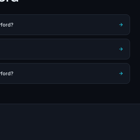
yford?
yford?