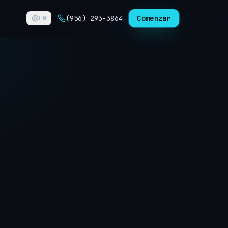
(956) 293-3864
Comenzar
EN