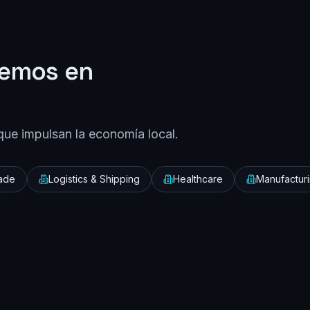
demos en
que impulsan la economía local.
rade
Logistics & Shipping
Healthcare
Manufactur